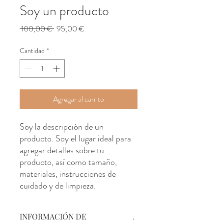
Soy un producto
Precio
Precio
 100,00 € 
95,00 €
de
oferta
Cantidad
*
Agregar al carrito
Soy la descripción de un 
producto. Soy el lugar ideal para 
agregar detalles sobre tu 
producto, así como tamaño, 
materiales, instrucciones de 
cuidado y de limpieza.
INFORMACIÓN DE